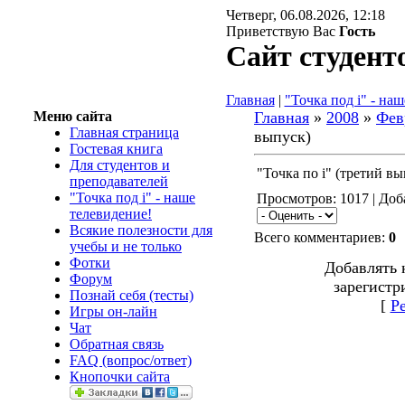
Четверг, 06.08.2026, 12:18
Приветствую Вас
Гость
Сайт студент
Главная
|
"Точка под i" - на
Меню сайта
Главная
»
2008
»
Фев
Главная страница
выпуск)
Гостевая книга
Для студентов и
"Точка по i" (третий вы
преподавателей
"Точка под i" - наше
Просмотров: 1017 | До
телевидение!
Всякие полезности для
Всего комментариев:
0
учебы и не только
Фотки
Добавлять 
Форум
зарегистр
Познай себя (тесты)
[
Р
Игры он-лайн
Чат
Обратная связь
FAQ (вопрос/ответ)
Кнопочки сайта