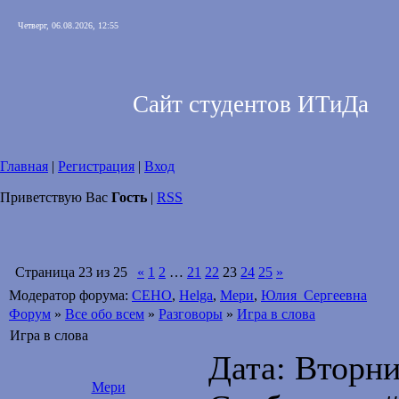
Четверг, 06.08.2026, 12:55
Сайт студентов ИТиДа
Главная
|
Регистрация
|
Вход
Приветствую Вас
Гость
|
RSS
Страница
23
из
25
«
1
2
…
21
22
23
24
25
»
Модератор форума:
CEHO
,
Helga
,
Мери
,
Юлия_Сергеевна
Форум
»
Все обо всем
»
Разговоры
»
Игра в слова
Игра в слова
Дата: Вторник
Мери