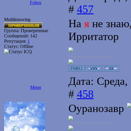
Fobos
#
457
Multiknowing
На
я
не знаю,
Группа: Проверенные
Ирритатор
Сообщений:
142
Репутация:
1
Статус:
Offline
Дата: Среда,
Мери
#
458
Оуранозавр