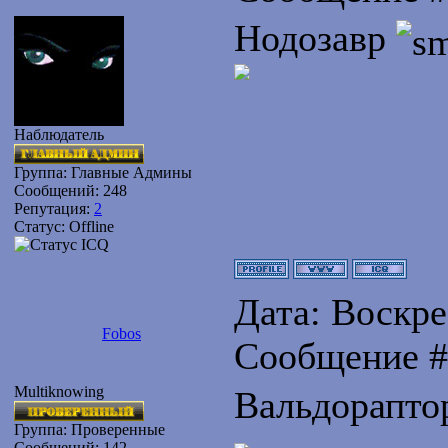
Нодозавр
Наблюдатель
Группа: Главные Админы
Сообщений:
248
Репутация:
2
Статус:
Offline
Дата: Воскрес
Fobos
Сообщение 
Multiknowing
Вальдорапто
Группа: Проверенные
Сообщений:
142