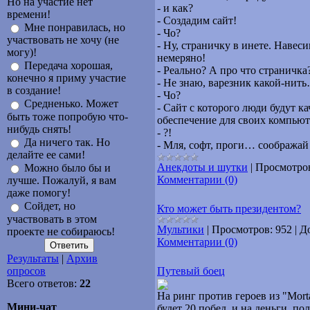
Но на участие нет
- и как?
времени!
- Создадим сайт!
Мне понравилась, но
- Чо?
участвовать не хочу (не
- Ну, страничку в инете. Навес
могу)!
немеряно!
Передача хорошая,
- Реально? А про что страничка
конечно я приму участие
- Не знаю, варезник какой-нит
в создание!
- Чо?
Средненько. Может
- Сайт с которого люди будут 
быть тоже попробую что-
обеспечение для своих компьют
нибудь снять!
- ?!
Да ничего так. Но
- Мля, софт, проги… соображай
делайте ее сами!
Анекдоты и шутки
|
Просмотро
Можно было бы и
Комментарии (0)
лучше. Пожалуй, я вам
даже помогу!
Сойдет, но
Кто может быть президентом?
участвовать в этом
Мультики
|
Просмотров:
952
|
Д
проекте не собираюсь!
Комментарии (0)
Результаты
|
Архив
опросов
Путевый боец
Всего ответов:
22
На ринг против героев из "Mort
Мини-чат
будет 20 побед, и на деньги, по