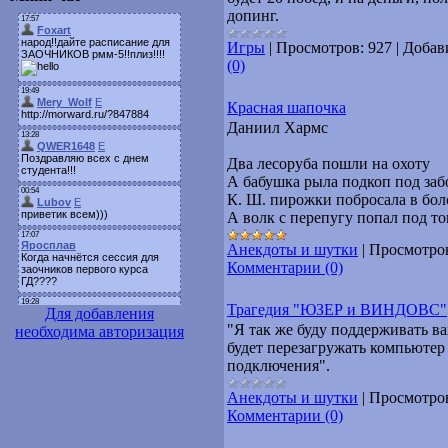
допинг.
Игры
|
Просмотров:
927
|
Добав
(0)
Красная шапочка
Даниил Хармс
Два лесоруба пошли на охоту
А бабушка рыла подкоп под заб
К. Ш. пирожки побросала в бол
А волк с перепугу попал под т
Анекдоты и шутки
|
Просмотро
Комментарии (0)
Трагедия "ЮЗЕР и ВИНДОВС"
Для добавления
"Я так же буду поддеpживать в
необходима авторизация
будет пеpезагpужать компьютеp 
подключения".
Анекдоты и шутки
|
Просмотро
Комментарии (0)