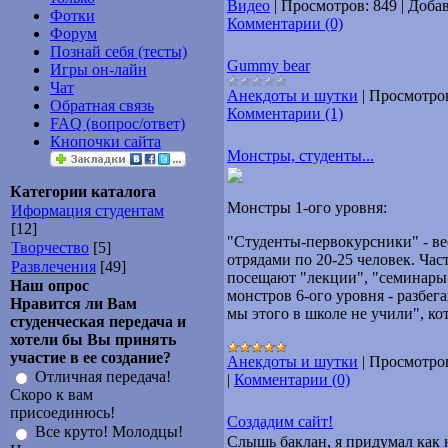
Видео
|
Просмотров:
849
|
Добав
Фотки
Комментарии (0)
Форум
Познай себя (тесты)
Gummy bear
Игры он-лайн
Чат
Анекдоты и шутки
|
Просмотро
Обратная связь
Комментарии (1)
FAQ (вопрос/ответ)
Кнопочки сайта
Монстры, студенты...
Категории каталога
Монстры 1-ого уровня:
Иформация студентам
[12]
"Студенты-первокурсники" - в
Творчество
[5]
отрядами по 20-25 человек. Час
Развлечения
[49]
посещают "лекции", "семинары"
Наш опрос
монстров 6-ого уровня - разбе
Нравится ли Вам
мы этого в школе не учили", кот
студенческая передача и
хотели бы Вы принять
участие в ее создание?
Анекдоты и шутки
|
Просмотро
Отличная передача!
|
Комментарии (0)
Скоро к вам
присоединюсь!
Создадим сайт!
Все круто! Молодцы!
Слышь баклан, я придумал как н