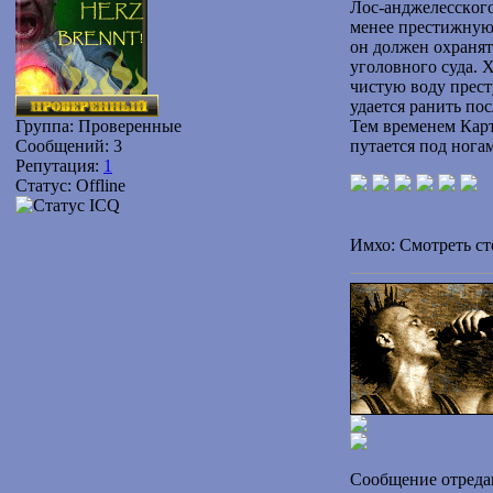
Лос-aнджелесскoгo
менее престижную
он должен охранят
уголовного суда. 
чистую воду прест
удается ранить по
Группа: Проверенные
Тем временем Карт
Сообщений:
3
путается под ногам
Репутация:
1
Статус:
Offline
Имхо: Смотреть с
Сообщение отреда