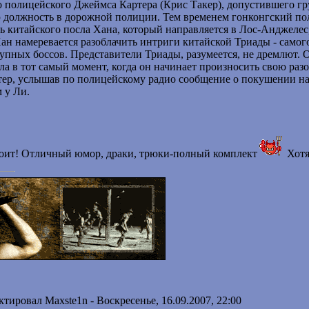
 полицeйского Джеймса Картерa (Крис Такер), дoпустившeго гру
 должность в дорожной полиции. Тем временем гонконгский пол
ь китайского посла Хана, который направляется в Лос-Анджелес
Хан намеревается разоблачить интриги китайской Триады - самог
упных боссов. Представители Триады, разумеется, не дремлют.
сла в тот самый момент, когда он начинает произносить свою раз
ер, услышав по полицейскому радио сообщение о покушении на по
 у Ли.
тоит! Отличный юмор, драки, трюки-полный комплект
Хотя
ктировал
Maxste1n
-
Воскресенье, 16.09.2007, 22:00