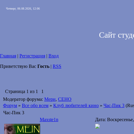
Четверг, 06.08.2026, 12:06
Сайт сту
Главная
|
Регистрация
|
Вход
Приветствую Вас
Гость
|
RSS
Страница
1
из
1
1
Модератор форума:
Мери
,
CEHO
Форум
»
Все обо всем
»
Клуб любителей кино
»
Час-Пик 3
(Ru
Час-Пик 3
Maxste1n
Дата: Воскресенье,