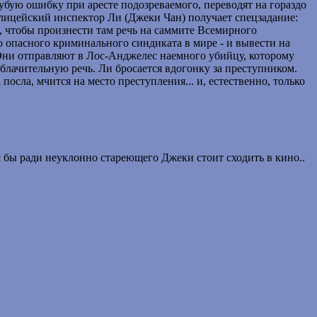
бую ошибку при аресте подoзревaемого, переводят на гораздо
ицейский инспектор Ли (Джеки Чан) получает спецзадание:
, чтобы произнести там речь на саммите Всемирного
о опасного криминального синдиката в мире - и вывести на
 Они отправляют в Лос-Анджелес наемного убийцу, которому
облачительную речь. Ли бросается вдогонку за преступником.
сла, мчится на место преступления... и, естественно, только
 бы ради неуклонно стареющего Джеки стоит сходить в кино..