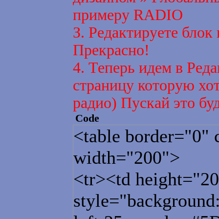
var width = 150;
примеру RADIO
З. Редактируете блок
var height = 69;
Прекрасно!
var ua = navigator
4. Теперь идем в Ред
var MozVer = parse
страницу которую хот
100))+parseFloat(u
радио) Пускай это бу
var NNVer = (ua.
Code
<table border="0" 
parseFloat(navigat
width="200">
var OperaVer =
<tr><td height="20
parseFloat(ua.subs
style="background:u
var IEVer = (ua.