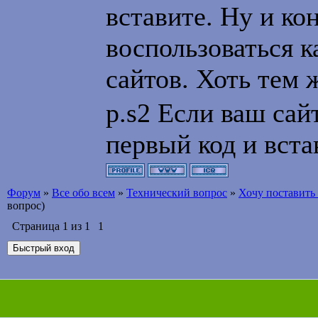
out += ' classid
вставите. Ну и ко
0080C74C7E95"\n'
воспользоваться к
out += ' CODEBAS
сайтов. Хоть тем 
out += ' standby=
p.s2 Если ваш сай
components..."\n';
первый код и вста
out += ' type="app
out += '<param na
Форум
»
Все обо всем
»
Технический вопрос
»
Хочу поставить 
вопрос)
out += '<param na
Страница
1
из
1
1
out += '<param na
out += '<param n