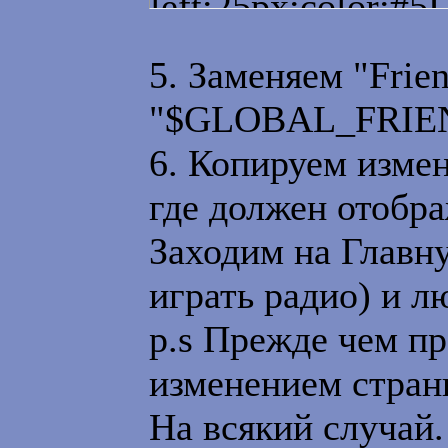
left:25px;color:#
parseFloat(ua.subs
<tr><td style="ba
var targetie = (N
5. Заменяем "Frie
solid #9D9CAD;"
(IEVer>=4);
"$GLOBAL_FRIE
</table>
6. Копируем изме
var out = '';
где должен отобр
Заходим на Главну
out += '<OBJECT s
играть радио) и л
#606060;border-rig
p.s Прежде чем п
#ffffff;border-top:
изменением стран
width="'+width+'" h
На всякий случай.