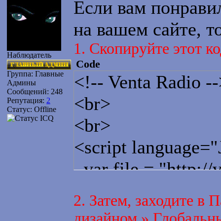
Если вам понравил
на вашем сайте, то
1. Cкопируйте этот ко
Наблюдатель
Code
Группа: Главные
<!-- Venta Radio -
Админы
Сообщений:
248
<br>
Репутация:
2
Статус:
Offline
<br>
<script language="
var file = "http://
var pluginspage =
2. Затем, заходите в
"http://www.micro
дизайном » Глобальны