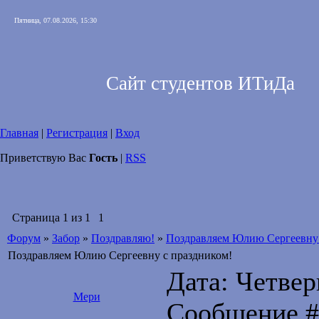
Пятница, 07.08.2026, 15:30
Сайт студентов ИТиДа
Главная
|
Регистрация
|
Вход
Приветствую Вас
Гость
|
RSS
Страница
1
из
1
1
Форум
»
Забор
»
Поздравляю!
»
Поздравляем Юлию Сергеевну 
Поздравляем Юлию Сергеевну с праздником!
Дата: Четверг
Мери
Сообщение 