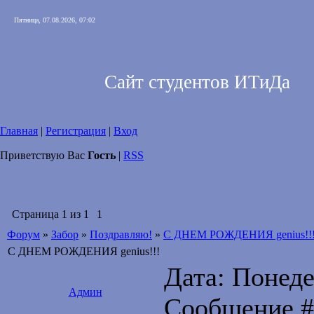
Пятница, 07.08.2026, 07:02
Сайт студентов ИТиДа
Главная
|
Регистрация
|
Вход
Приветствую Вас
Гость
|
RSS
Страница
1
из
1
1
Форум
»
Забор
»
Поздравляю!
»
С ДНЕМ РОЖДЕНИЯ genius!!
С ДНЕМ РОЖДЕНИЯ genius!!!
Дата: Понедел
Админ
Сообщение 