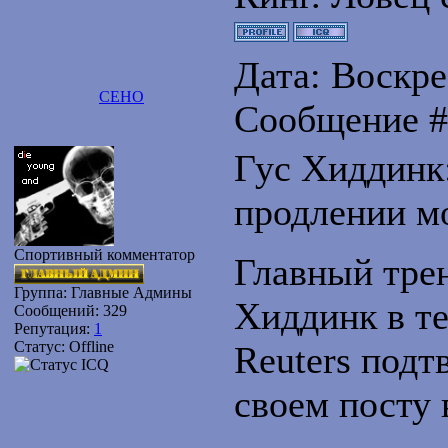
Дата: Воскрес
CEHO
Сообщение 
Гус Хиддинк
продлении м
Спортивный комментатор
Главный тре
Группа: Главные Админы
Хиддинк в т
Сообщений:
329
Репутация:
1
Статус:
Offline
Reuters подт
своем посту 