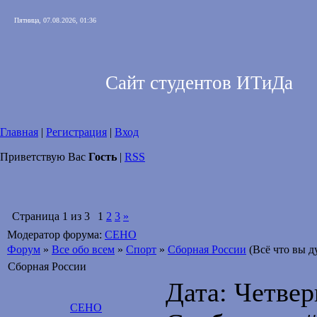
Пятница, 07.08.2026, 01:36
Сайт студентов ИТиДа
Главная
|
Регистрация
|
Вход
Приветствую Вас
Гость
|
RSS
Страница
1
из
3
1
2
3
»
Модератор форума:
CEHO
Форум
»
Все обо всем
»
Спорт
»
Сборная России
(Всё что вы д
Сборная России
Дата: Четверг
CEHO