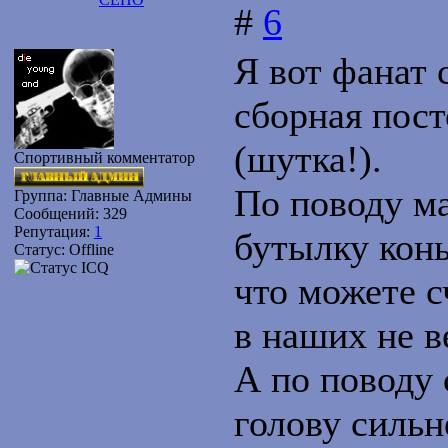
#
6
Я вот фанат 
сборная пост
(шутка!).
Спортивный комментатор
По поводу ма
Группа: Главные Админы
Сообщений:
329
Репутация:
1
бутылку конь
Статус:
Offline
что можете с
в наших не в
А по поводу 
голову сильн