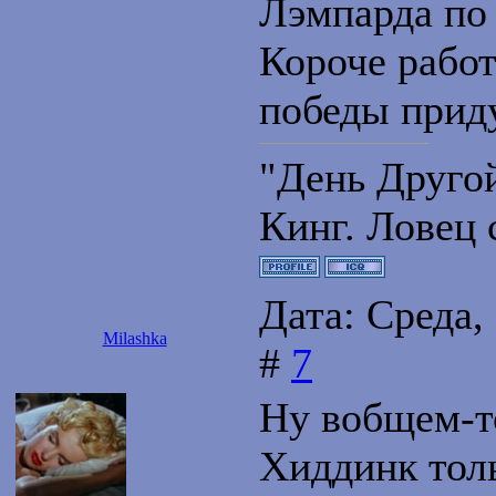
Лэмпарда по
Короче работ
победы приду
"День Друго
Кинг. Ловец 
Дата: Среда,
Milashka
#
7
Ну вобщем-т
Хиддинк толь