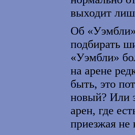
выходит лиш
Об «Уэмбли»
подбирать ши
«Уэмбли» бол
на арене ред
быть, это по
новый? Или 
арен, где ес
приезжая не 