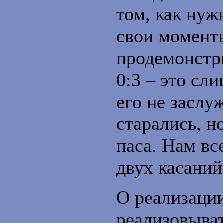
том, как нуж
свои моменты
продемонстри
0:3 – это сл
его не заслу
старались, н
паса. Нам вс
двух касаний
О реализаци
реализовыват