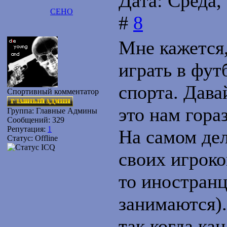
Дата: Среда,
CEHO
#
8
Мне кажется,
играть в фут
спорта. Дава
Спортивный комментатор
это нам гора
Группа: Главные Админы
Сообщений:
329
Репутация:
1
На самом дел
Статус:
Offline
своих игроко
то иностранц
занимаются).
так когда ка