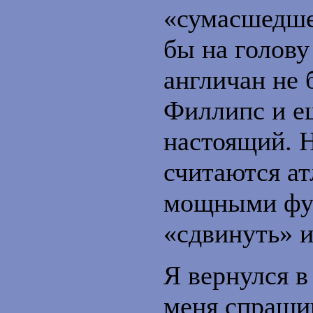
«сумасшедшег
бы на голову
англичан не 
Филлипс и ещ
настоящий. 
считаются а
мощными фут
«сдвинуть» и
Я вернулся в
меня спрашив