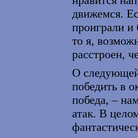
нравится нап
движемся. Ес
проиграли и 
то я, возмож
расстроен, ч
О следующей
победить в о
победа, – на
атак. В цело
фантастическ