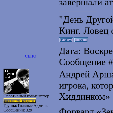
завершали а
"День Друго
Кинг. Ловец 
Дата: Воскрес
CEHO
Сообщение 
Андрей Арша
игрока, кото
Хиддинком»
Спортивный комментатор
Группа: Главные Админы
Форвард «Зе
Сообщений:
329