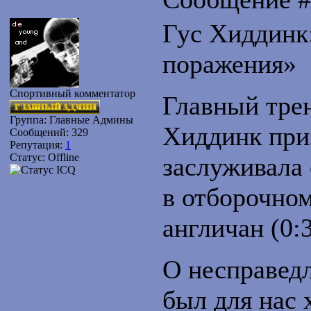
Гус Хиддинк
поражения»
Спортивный комментатор
Главный тре
Группа: Главные Админы
Хиддинк приз
Сообщений:
329
Репутация:
1
Статус:
Offline
заслуживала 
в отборочном
англичан (0:3
О несправедл
был для нас 