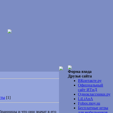
Форма входа
Друзья сайта
ВКонтакте.ру
Официальный
сайт ИТиД
Одноклассники.ру
сты
[1]
LiLiAnA
Fobos.moy.su
Бесплатные игры
бранницы и что они значат в его
для мобильников