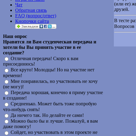
(или ее) 
Чат
друзей.
Обратная связь
FAQ (вопрос/ответ)
В тесте р
Кнопочки сайта
Вопросов 
Наш опрос
Нравится ли Вам студенческая передача и
хотели бы Вы принять участие в ее
создание?
Отличная передача! Скоро к вам
присоединюсь!
Все круто! Молодцы! Но на участие нет
времени!
Мне понравилась, но участвовать не хочу
(не могу)!
Передача хорошая, конечно я приму участие
в создание!
Средненько. Может быть тоже попробую
что-нибудь снять!
Да ничего так. Но делайте ее сами!
Можно было бы и лучше. Пожалуй, я вам
даже помогу!
Сойдет, но участвовать в этом проекте не