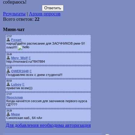
собираюсь!
Результаты
|
Архив опросов
Всего ответов:
22
Мини-чат
Для добавления необходима авторизация