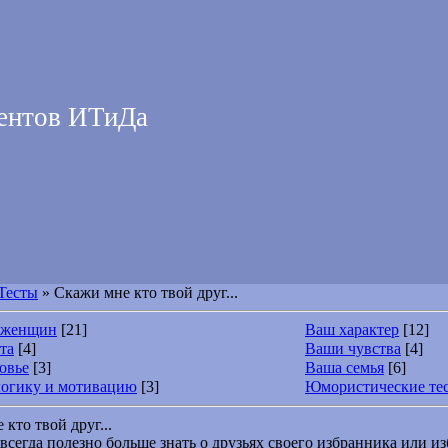
дентов ИТиДа
Тесты
» Скажи мне кто твой друг...
я женщин
[21]
Ваш характер
[12]
та
[4]
Ваши чувства
[4]
овье
[3]
Ваша семья
[6]
логику и мотивацию
[3]
Юмористические те
кто твой друг...
всегда полезно больше знать о друзьях своего избранника или из