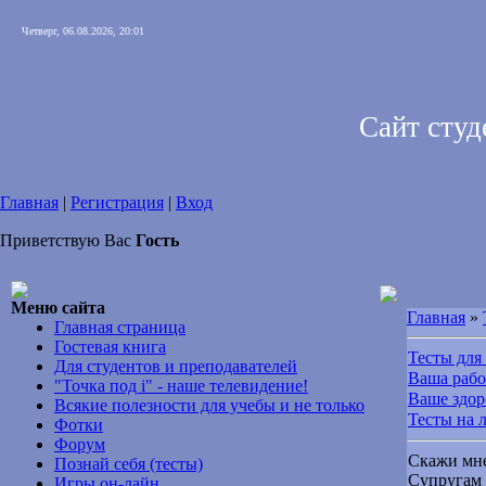
Четверг, 06.08.2026, 20:01
Сайт сту
Главная
|
Регистрация
|
Вход
Приветствую Вас
Гость
Меню сайта
Главная
»
Главная страница
Гостевая книга
Тесты дл
Для студентов и преподавателей
Ваша рабо
"Точка под i" - наше телевидение!
Ваше здор
Всякие полезности для учебы и не только
Тесты на 
Фотки
Форум
Скажи мне 
Познай себя (тесты)
Супругам 
Игры он-лайн