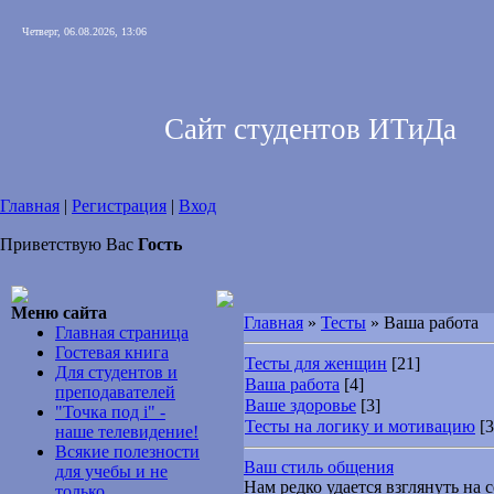
Четверг, 06.08.2026, 13:06
Сайт студентов ИТиДа
Главная
|
Регистрация
|
Вход
Приветствую Вас
Гость
Меню сайта
Главная
»
Тесты
» Ваша работа
Главная страница
Гостевая книга
Тесты для женщин
[21]
Для студентов и
Ваша работа
[4]
преподавателей
Ваше здоровье
[3]
"Точка под i" -
Тесты на логику и мотивацию
[3
наше телевидение!
Всякие полезности
Ваш стиль общения
для учебы и не
Нам редко удается взглянуть на с
только