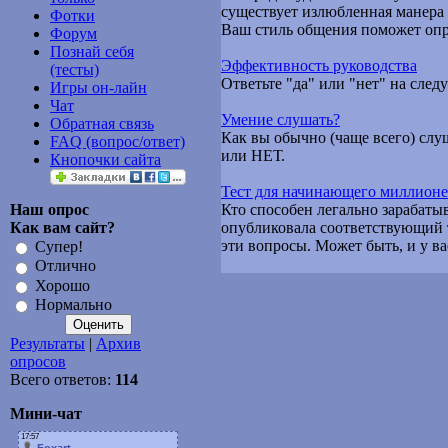
существует излюбленная манера
Фотки
Ваш стиль общения поможет опр
Форум
Познай себя
Эффективность руководства
(тесты)
Ответьте "да" или "нет" на сле
Игры он-лайн
Чат
Умение слушать?
Обратная связь
Как вы обычно (чаще всего) слу
FAQ (вопрос/ответ)
или НЕТ.
Кнопочки сайта
Тест для начинающего миллионе
Наш опрос
Кто способен легально зарабаты
Как вам сайт?
опубликовала соответствующий т
эти вопросы. Может быть, и у ва
Супер!
Отлично
Хорошо
Нормально
Результаты
|
Архив
опросов
Всего ответов:
114
Мини-чат