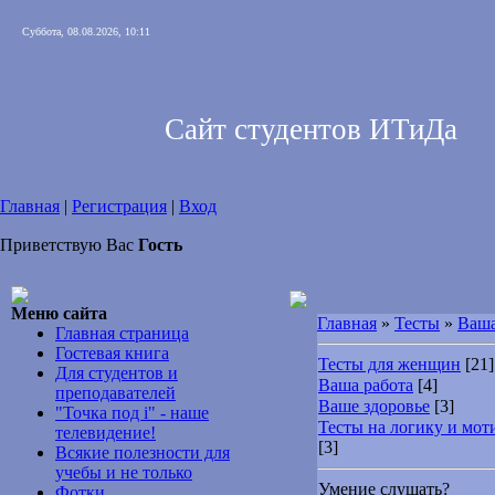
Суббота, 08.08.2026, 10:11
Сайт студентов ИТиДа
Главная
|
Регистрация
|
Вход
Приветствую Вас
Гость
Меню сайта
Главная
»
Тесты
»
Ваша
Главная страница
Гостевая книга
Тесты для женщин
[21]
Для студентов и
Ваша работа
[4]
преподавателей
Ваше здоровье
[3]
"Точка под i" - наше
Тесты на логику и мо
телевидение!
[3]
Всякие полезности для
учебы и не только
Умение слушать?
Фотки