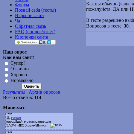
Как вы обычно (чаще в
Форум
пожалуйста, ДА или Н
Познай себя (тесты)
Игры он-лайн
В тесте разрешено выби
Чат
Вопросов в тесте:
30
.
Обратная связь
FAQ (вопрос/ответ)
Кнопочки сайта
Наш опрос
Как вам сайт?
Супер!
Отлично
Хорошо
Нормально
Результаты
|
Архив опросов
Всего ответов:
114
Мини-чат