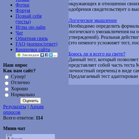
окружающих в отношении своих 
Фотки
одобрения свидетельствует о вы
Форум
Познай себя
Логическое мышление
(тесты)
Необходимо определить формаль
Игры он-лайн
логического умозаключения на о
Чат
утверждений). Реальная действи
Обратная связь
(это немного усложняет тест, по
FAQ (вопрос/ответ)
Кнопочки сайта
Боюсь ли я всего на свете?
Данный тест, который позволяет
Наш опрос
представляет собой часть тест
Как вам сайт?
личностный перечень) в виде с
Предлагаемый тест адаптирован
Супер!
Отлично
Хорошо
Нормально
Результаты
|
Архив
опросов
Всего ответов:
114
Мини-чат