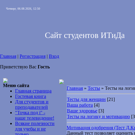
Четверг, 06.08.2026, 12:50
Сайт студентов ИТиДа
Главная
|
Регистрация
|
Вход
Приветствую Вас
Гость
Меню сайта
Главная
»
Тесты
» Тесты на лог
Главная страница
Гостевая книга
Тесты для женщин
[21]
Для студентов и
Ваша работа
[4]
преподавателей
Ваше здоровье
[3]
"Точка под i" -
Тесты на логику и мотивацию
[3
наше телевидение!
Всякие полезности
Мотивация одобрения (Тест Д.К
для учебы и не
Данный тест позволяет оценить
только