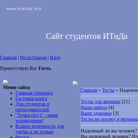
Четверг, 06.08.2026, 18:28
Сайт студентов ИТиДа
Главная
|
Регистрация
|
Вход
Приветствую Вас
Гость
Меню сайта
Главная
»
Тесты
» Надежны
Главная страница
Гостевая книга
Тесты для женщин
[21]
Для студентов и
Ваша работа
[4]
преподавателей
Ваше здоровье
[3]
"Точка под i" - наше
Тесты на логику и мотива
телевидение!
Всякие полезности для
Надежный ли вы человек?
учебы и не только
Вы надежный человек? Или
Фотки