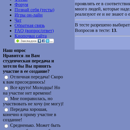
проявлять ее в соответстви
Форум
много людей, которые над
Познай себя (тесты)
реализуют ее и не знают о 
Игры он-лайн
Чат
В тесте разрешено выбирать
Обратная связь
Вопросов в тесте:
13
.
FAQ (вопрос/ответ)
Кнопочки сайта
Наш опрос
Нравится ли Вам
студенческая передача и
хотели бы Вы принять
участие в ее создание?
Отличная передача! Скоро
к вам присоединюсь!
Все круто! Молодцы! Но
на участие нет времени!
Мне понравилась, но
участвовать не хочу (не могу)!
Передача хорошая,
конечно я приму участие в
создание!
Средненько. Может быть