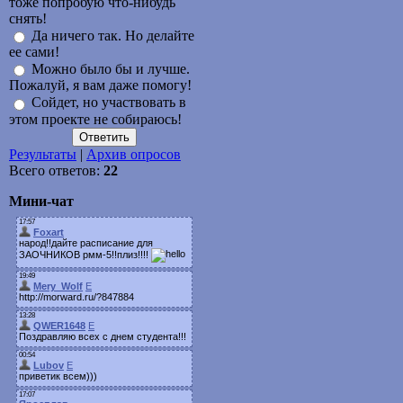
тоже попробую что-нибудь
снять!
Да ничего так. Но делайте
ее сами!
Можно было бы и лучше.
Пожалуй, я вам даже помогу!
Сойдет, но участвовать в
этом проекте не собираюсь!
Результаты
|
Архив опросов
Всего ответов:
22
Мини-чат