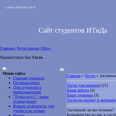
Суббота, 08.08.2026, 09:16
Сайт студентов ИТиДа
Главная
|
Регистрация
|
Вход
Приветствую Вас
Гость
Меню сайта
Главная
»
Тесты
» Активный
Главная страница
Гостевая книга
Тесты для женщин
[21]
Для студентов и
Ваша работа
[4]
преподавателей
Ваше здоровье
[3]
"Точка под i" - наше
Тесты на логику и мотива
телевидение!
Всякие полезности для
Активный ли вы человек?
учебы и не только
Большинство из нас в сост
Фотки