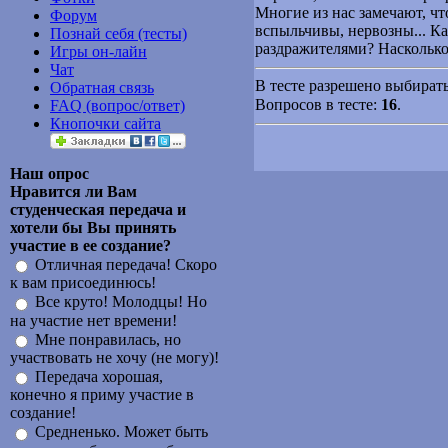
Многие из нас замечают, чт
Форум
вспыльчивы, нервозны... К
Познай себя (тесты)
раздражителями? Насколько
Игры он-лайн
Чат
В тесте разрешено выбирать
Обратная связь
Вопросов в тесте:
16
.
FAQ (вопрос/ответ)
Кнопочки сайта
Наш опрос
Нравится ли Вам
студенческая передача и
хотели бы Вы принять
участие в ее создание?
Отличная передача! Скоро
к вам присоединюсь!
Все круто! Молодцы! Но
на участие нет времени!
Мне понравилась, но
участвовать не хочу (не могу)!
Передача хорошая,
конечно я приму участие в
создание!
Средненько. Может быть