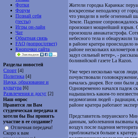
Фотки
Жители городка Каранкас перуа
Форум
воскресенье неподалеку от горо
Познай себя
что увидели в небе огненный ш
(тесты)
Земле. Падение сопровождалось
Игры он-лайн
произошел мощнейший взрыв. С
Чат
произошла авиакатастрофа. Сот
Обратная связь
небесного тела и обнаружили т
FAQ (вопрос/ответ)
в районе кратера происходило н
Кнопочки сайта
районе нескольких километров в
задул сильный ветер», - расска
боливийской газете La Razon.
Разделы новостей
Спорт
[4]
Уже через несколько часов люди
Политика
[4]
почувствовали головокружение,
Наука, образование и
началась диарея. Все они были 
культура
[6]
Одновременно начался падеж ск
Развлечения и досуг
[2]
надышались каким-то неизвестн
Наш опрос
недомогания людей - радиация, 
Нравится ли Вам
районе кратера работают экспе
студенческая передача и
хотели бы Вы принять
Представитель перуанского Мин
участие в ее создание?
данным, заболевания вызваны 
воздух после падения метеорит
Отличная передача!
приближаться больше к кратеру.
Скоро к вам