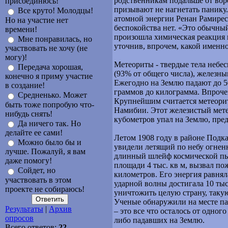
родственникам подальше от вор
присоединюсь!
призывают не нагнетать панику.
Все круто! Молодцы!
атомной энергии Ренан Рамирес
Но на участие нет
беспокойства нет. «Это обычный
времени!
произошла химическая реакция и
Мне понравилась, но
уточнив, впрочем, какой именно
участвовать не хочу (не
могу)!
Метеориты - твердые тела небе
Передача хорошая,
(93% от общего числа), железн
конечно я приму участие
Ежегодно на Землю падают до 50
в создание!
граммов до килограмма. Впроче
Средненько. Может
Крупнейшим считается метеорит
быть тоже попробую что-
Намибии. Этот железистый мете
нибудь снять!
кубометров упал на Землю, пред
Да ничего так. Но
делайте ее сами!
Летом 1908 году в районе Подк
Можно было бы и
увидели летящий по небу огнен
лучше. Пожалуй, я вам
длинный шлейф космической пы
даже помогу!
площади 4 тыс. кв м, вызвал по
Сойдет, но
километров. Его энергия равняла
участвовать в этом
ударной волны достигала 10 ты
проекте не собираюсь!
уничтожить целую страну, такую
Ученые обнаружили на месте п
Результаты
|
Архив
– это все что осталось от одног
опросов
либо падавших на Землю.
Всего ответов:
22