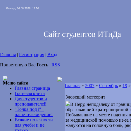
Четверг, 06.08.2026, 12:50
Сайт студентов ИТиДа
Главная
|
Регистрация
|
Вход
Приветствую Вас
Гость
|
RSS
Меню сайта
Главная
»
2007
»
Сентябрь
»
19
»
Главная страница
Гостевая книга
Зловещий метеорит
Для студентов и
преподавателей
В Перу, неподалеку от грани
"Точка под i" -
образовавший кратер шириной в
наше телевидение!
Побывавшие на месте падения н
Всякие полезности
за медицинской помощью из-за 
для учебы и не
жалуются на головную боль, рво
только