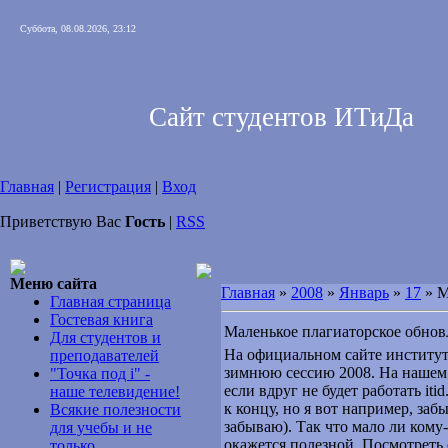
Суббота, 08.08.2026, 23:12
Сайт студентов ИТиДа
Главная
|
Регистрация
|
Вход
Приветствую Вас
Гость
|
RSS
Меню сайта
Главная
»
2008
»
Январь
»
17
» М
Главная страница
Гостевая книга
Маленькое плагиаторское обнов
Для студентов и
На официальном сайте институт
преподавателей
зимнюю сессию 2008. На нашем 
"Точка под i" -
если вдруг не будет работать iti
наше телевидение!
к концу, но я вот например, заб
Всякие полезности
забываю). Так что мало ли кому
для учебы и не
окажется полезной. Посмотреть 
только