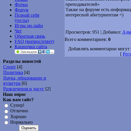
преподавателей»
Фотки
Также на форуме есть информаци
Форум
интересной абитуриентам =)
Познай себя
(тесты)
Игры он-лайн
Чат
Просмотров: 951 | Добавил:
Адм
Обратная связь
Всего комментариев:
0
FAQ (вопрос/ответ)
Кнопочки сайта
Добавлять комментарии могут 
[
Рег
Разделы новостей
Спорт
[4]
Политика
[4]
Наука, образование и
культура
[6]
Развлечения и досуг
[2]
Наш опрос
Как вам сайт?
Супер!
Отлично
Хорошо
Нормально