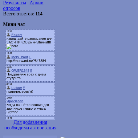
Результаты
|
Архив
опросов
Всего ответов:
114
Мини-чат
Для добавления
необходима авторизация