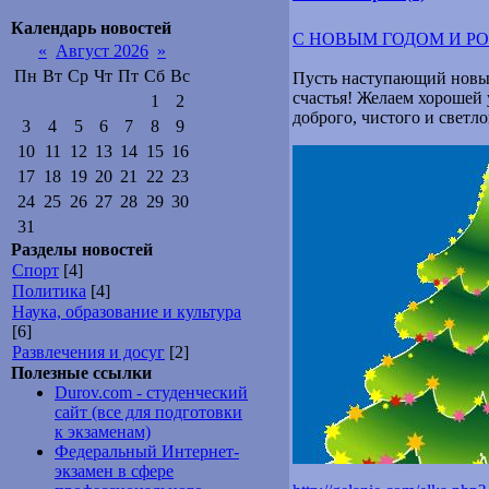
Календарь новостей
С НОВЫМ ГОДОМ И Р
«
Август 2026
»
Пн
Вт
Ср
Чт
Пт
Сб
Вс
Пусть наступающий новый
счастья! Желаем хорошей 
1
2
доброго, чистого и светл
3
4
5
6
7
8
9
10
11
12
13
14
15
16
17
18
19
20
21
22
23
24
25
26
27
28
29
30
31
Разделы новостей
Спорт
[4]
Политика
[4]
Наука, образование и культура
[6]
Развлечения и досуг
[2]
Полезные ссылки
Durov.com - студенческий
сайт (все для подготовки
к экзаменам)
Федеральный Интернет-
экзамен в сфере