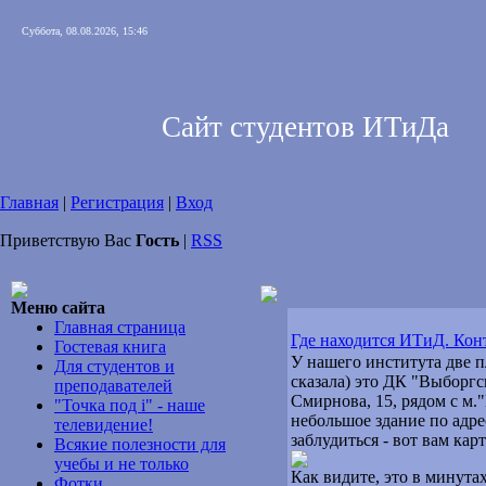
Суббота, 08.08.2026, 15:46
Сайт студентов ИТиДа
Главная
|
Регистрация
|
Вход
Приветствую Вас
Гость
|
RSS
Меню сайта
Главная страница
Где находится ИТиД. Кон
Гостевая книга
У нашего института две п
Для студентов и
сказала) это ДК "Выборгс
преподавателей
Cмирнова, 15, рядом с м.
"Точка под i" - наше
небольшое здание по адре
телевидение!
заблудиться - вот вам карт
Всякие полезности для
учебы и не только
Как видите, это в минута
Фотки