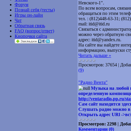
Невского-1".
Форум
По всем вопросам, связа
Познай себя (тесты)
обращаться по этим телеф
Игры он-лайн
тел. : (812)448-63-31; (81
Чат
mail: itid@itid.ru
Обратная связь
Связаться с администрат
FAQ (вопрос/ответ)
можно через обратную св
Кнопочки сайта
адрес: itid@yandex.ru.
На сайте вы найдете инте
информацию, выпуски сту
Читать дальше »
Просмотров:
37654
|
Доба
(9)
"Радио Вента"
Музыка на любой 
определенную композици
http://ventaradio.pp.ru/sta
Сам сайт находится зде
Слушать радио можно 
Открыть адрес URl ->в
Просмотров:
2298
|
Доба
Комментарии (0)