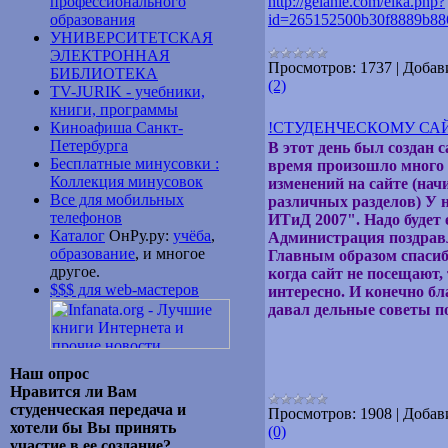
профессионального
http://gelanie.com/elka.php?
образования
id=265152500b30f8889b8
УНИВЕРСИТЕТСКАЯ
ЭЛЕКТРОННАЯ
Просмотров:
1737
|
Добав
БИБЛИОТЕКА
(2)
TV-JURIK - учебники,
книги, программы
Киноафиша Санкт-
!СТУДЕНЧЕСКОМУ САЙ
Петербурга
В этот день был создан 
Бесплатные минусовки :
время произошло много 
Коллекция минусовок
изменений на сайте (нач
Все для мобильных
различных разделов) У 
телефонов
ИТиД 2007". Надо будет 
Каталог
ОнРу.ру:
учёба
,
Администрация поздравля
образование
, и многое
Главным образом спасиб
другое.
когда сайт не посещают,
$$$ для web-мастеров
интересно. И конечно бл
давал дельные советы п
Наш опрос
Нравится ли Вам
студенческая передача и
Просмотров:
1908
|
Добав
хотели бы Вы принять
(0)
участие в ее создание?