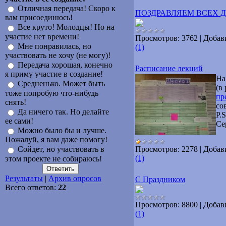
Отличная передача! Скоро к
ПОЗДРАВЛЯЕМ ВСЕХ 
вам присоединюсь!
Все круто! Молодцы! Но на
участие нет времени!
Просмотров:
3762
|
Добав
Мне понравилась, но
(1)
участвовать не хочу (не могу)!
Передача хорошая, конечно
Расписание лекций
я приму участие в создание!
На
Средненько. Может быть
(в 
тоже попробую что-нибудь
пр
снять!
со
Да ничего так. Но делайте
P.
ее сами!
Се
Можно было бы и лучше.
Пожалуй, я вам даже помогу!
Просмотров:
2278
|
Добав
Сойдет, но участвовать в
(1)
этом проекте не собираюсь!
Результаты
|
Архив опросов
С Праздником
Всего ответов:
22
Просмотров:
8800
|
Добав
(1)