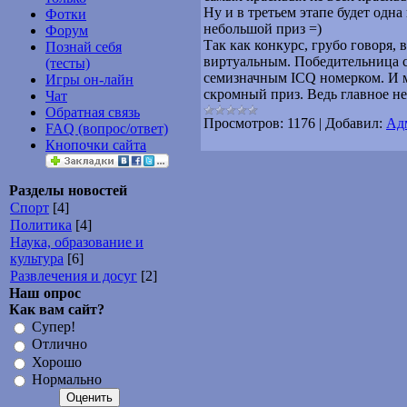
Ну и в третьем этапе будет одн
Фотки
небольшой приз =)
Форум
Так как конкурс, грубо говоря, 
Познай себя
виртуальным. Победительница с
(тесты)
семизначным ICQ номерком. И м
Игры он-лайн
скромный приз. Ведь главное не 
Чат
Обратная связь
Просмотров:
1176
|
Добавил:
Ад
FAQ (вопрос/ответ)
Кнопочки сайта
Разделы новостей
Спорт
[4]
Политика
[4]
Наука, образование и
культура
[6]
Развлечения и досуг
[2]
Наш опрос
Как вам сайт?
Супер!
Отлично
Хорошо
Нормально