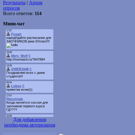
Результаты
|
Архив
опросов
Всего ответов:
114
Мини-чат
Для добавления
необходима авторизация