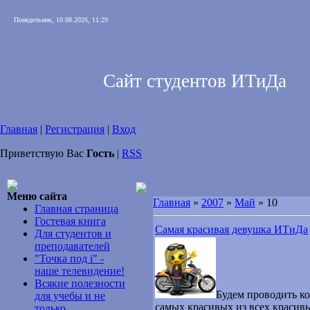
Понедельник, 10.08.2026, 11:29
Сайт студентов ИТиДа
Главная
|
Регистрация
|
Вход
Приветствую Вас
Гость
|
RSS
Меню сайта
Главная
»
2007
»
Май
»
10
Главная страница
Гостевая книга
Самая красивая девушка ИТиДа
Для студентов и
преподавателей
"Точка под i" -
наше телевидение!
Всякие полезности
Будем проводить ко
для учебы и не
самых красивых из всех красивых
только