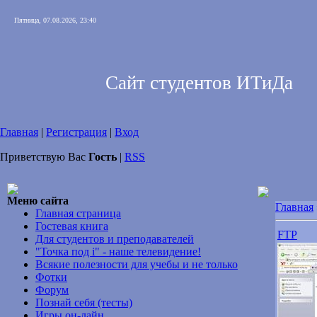
Пятница, 07.08.2026, 23:40
Сайт студентов ИТиДа
Главная
|
Регистрация
|
Вход
Приветствую Вас
Гость
|
RSS
Меню сайта
Главная
Главная страница
Гостевая книга
FTP
Для студентов и преподавателей
"Точка под i" - наше телевидение!
Всякие полезности для учебы и не только
Фотки
Форум
Познай себя (тесты)
Игры он-лайн