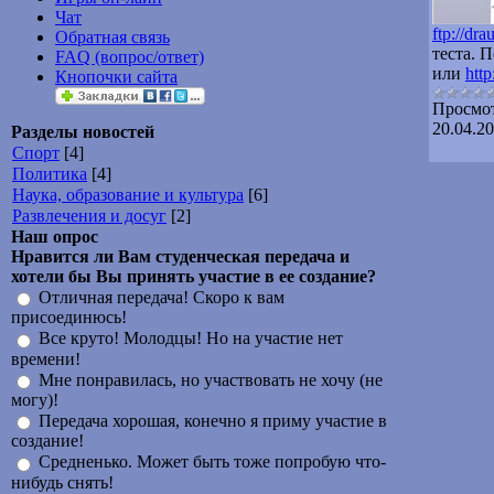
Чат
ftp://dr
Обратная связь
теста. 
FAQ (вопрос/ответ)
или
http
Кнопочки сайта
Просмот
20.04.2
Разделы новостей
Спорт
[4]
Политика
[4]
Наука, образование и культура
[6]
Развлечения и досуг
[2]
Наш опрос
Нравится ли Вам студенческая передача и
хотели бы Вы принять участие в ее создание?
Отличная передача! Скоро к вам
присоединюсь!
Все круто! Молодцы! Но на участие нет
времени!
Мне понравилась, но участвовать не хочу (не
могу)!
Передача хорошая, конечно я приму участие в
создание!
Средненько. Может быть тоже попробую что-
нибудь снять!