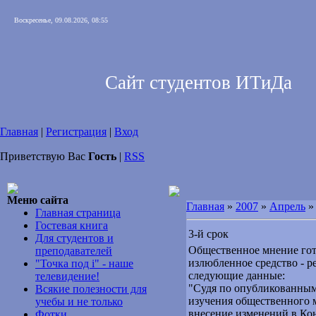
Воскресенье, 09.08.2026, 08:55
Сайт студентов ИТиДа
Главная
|
Регистрация
|
Вход
Приветствую Вас
Гость
|
RSS
Меню сайта
Главная
»
2007
»
Апрель
»
Главная страница
Гостевая книга
3-й срок
Для студентов и
Общественное мнение гото
преподавателей
излюбленное средство - 
"Точка под i" - наше
следующие данные:
телевидение!
"Судя по опубликованным
Всякие полезности для
изучения общественного
учебы и не только
внесение изменений в Ко
Фотки