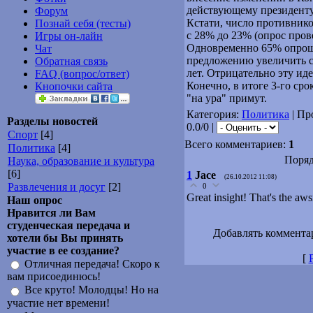
действующему президенту 
Форум
Кстати, число противнико
Познай себя (тесты)
с 28% до 23% (опрос пров
Игры он-лайн
Одновременно 65% опрош
Чат
предложению увеличить с
Обратная связь
лет. Отрицательно эту и
FAQ (вопрос/ответ)
Конечно, в итоге 3-го ср
Кнопочки сайта
"на ура" примут.
Категория:
Политика
| Пр
Разделы новостей
0.0/0 |
Спорт
[4]
Всего комментариев:
1
Политика
[4]
Поряд
Наука, образование и культура
[6]
1
Jace
(26.10.2012 11:08)
Развлечения и досуг
[2]
0
Great insight! That's the aw
Наш опрос
Нравится ли Вам
студенческая передача и
Добавлять коммента
хотели бы Вы принять
участие в ее создание?
[
Отличная передача! Скоро к
вам присоединюсь!
Все круто! Молодцы! Но на
участие нет времени!