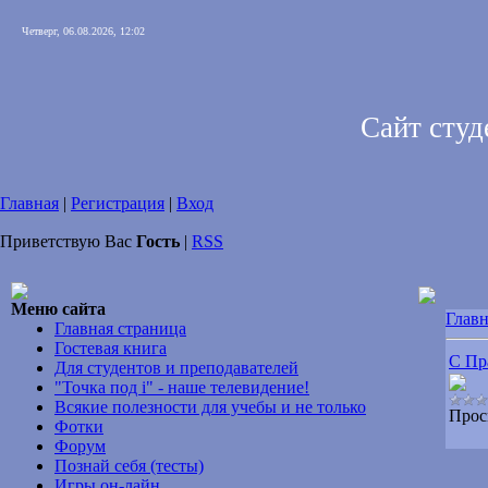
Четверг, 06.08.2026, 12:02
Сайт сту
Главная
|
Регистрация
|
Вход
Приветствую Вас
Гость
|
RSS
Меню сайта
Главн
Главная страница
Гостевая книга
С Пр
Для студентов и преподавателей
"Точка под i" - наше телевидение!
Всякие полезности для учебы и не только
Прос
Фотки
Форум
Познай себя (тесты)
Игры он-лайн