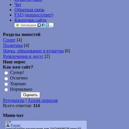
Чат
Обратная связь
FAQ (вопрос/ответ)
Кнопочки сайта
Разделы новостей
Спорт
[4]
Политика
[4]
Наука, образование и культура
[6]
Развлечения и досуг
[2]
Наш опрос
Как вам сайт?
Супер!
Отлично
Хорошо
Нормально
Результаты
|
Архив опросов
Всего ответов:
114
Мини-чат