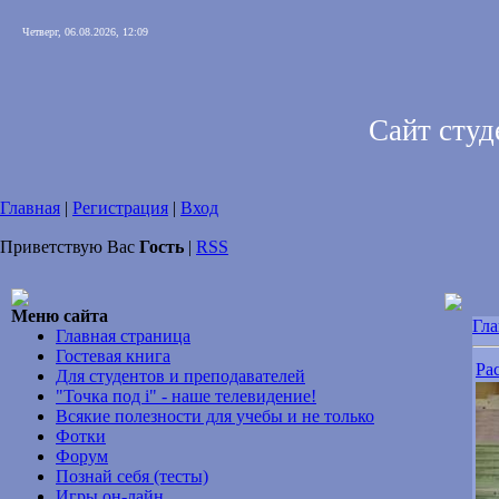
Четверг, 06.08.2026, 12:09
Сайт сту
Главная
|
Регистрация
|
Вход
Приветствую Вас
Гость
|
RSS
Меню сайта
Гла
Главная страница
Гостевая книга
Ра
Для студентов и преподавателей
"Точка под i" - наше телевидение!
Всякие полезности для учебы и не только
Фотки
Форум
Познай себя (тесты)
Игры он-лайн