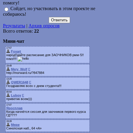
помогу!
Сойдет, но участвовать в этом проекте не
собираюсь!
Результаты
|
Архив опросов
Всего ответов:
22
Мини-чат