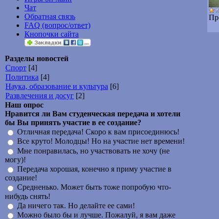
Чат
Обратная связь
Пр
FAQ (вопрос/ответ)
Кнопочки сайта
Разделы новостей
Спорт
[4]
Политика
[4]
Наука, образование и культура
[6]
Развлечения и досуг
[2]
Наш опрос
Нравится ли Вам студенческая передача и хотели
бы Вы принять участие в ее создание?
Отличная передача! Скоро к вам присоединюсь!
Все круто! Молодцы! Но на участие нет времени!
Мне понравилась, но участвовать не хочу (не
могу)!
Передача хорошая, конечно я приму участие в
создание!
Средненько. Может быть тоже попробую что-
нибудь снять!
Да ничего так. Но делайте ее сами!
Можно было бы и лучше. Пожалуй, я вам даже