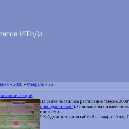
дентов ИТиДа
вная
»
2008
»
Февраль
»
25
списание лекций
На сайте появилось расписание "Весна 2008"
преподавателей"
). О возможных изменениях
институте.
P.S Администрация сайта благодарит Аллу С