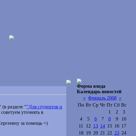
Форма входа
Календарь новостей
«
Февраль 2008
»
Пн
Вт
Ср
Чт
Пт
Сб
Вс
 (в разделе "
"Для студентов и
1
2
3
 советуем уточнять в
4
5
6
7
8
9
10
ергеевну за помощь =)
11
12
13
14
15
16
17
18
19
20
21
22
23
24