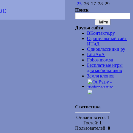
25
26
27
28
29
Поиск
(1)
Друзья сайта
ВКонтакте.ру
Официальный сайт
ИТиД
Одноклассники.ру
LiLiAnA
Fobos.moy.su
Бесплатные игры
для мобильников
Земля клонов
Статистика
Онлайн всего:
1
Гостей:
1
Пользователей:
0